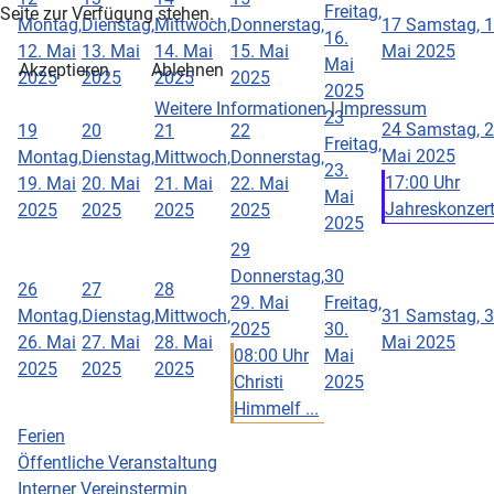
Freitag,
Seite zur Verfügung stehen.
Montag,
Dienstag,
Mittwoch,
Donnerstag,
17
Samstag, 1
16.
12. Mai
13. Mai
14. Mai
15. Mai
Mai 2025
Mai
Akzeptieren
Ablehnen
2025
2025
2025
2025
2025
Weitere Informationen
|
Impressum
23
24
Samstag, 2
19
20
21
22
Freitag,
Mai 2025
Montag,
Dienstag,
Mittwoch,
Donnerstag,
23.
17:00 Uhr
19. Mai
20. Mai
21. Mai
22. Mai
Mai
Jahreskonzer
2025
2025
2025
2025
2025
29
Donnerstag,
30
26
27
28
29. Mai
Freitag,
Montag,
Dienstag,
Mittwoch,
31
Samstag, 3
2025
30.
26. Mai
27. Mai
28. Mai
Mai 2025
08:00 Uhr
Mai
2025
2025
2025
Christi
2025
Himmelf ...
Ferien
Öffentliche Veranstaltung
Interner Vereinstermin