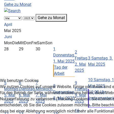
Gehe zu Monat
Gehe zu Monat
April
Mai 2025
Juni
Mon
Die
Mit
Don
Fre
Sam
Son
28
29
30
1
2
Donnerstag,
Freitag,
3
Samstag, 3.
1. Mai 2025
2. Mai
Mai 2025
Tag der
2025
Arbeit
10
Samstag, 1
Wir benutzen Cookies
5
6
7
9
8
Mai 2025
Wir nutzen Cookies auf unserer Website. Einige von ihnen sind e
Montag,
Dienstag,
Mittwoch,
Freitag,
Donnerstag,
10:00 Uhr
für den Betrieb der Seite, während andere uns helfen, diese Web
5. Mai
6. Mai
7. Mai
9. Mai
8. Mai 2025
Instrumenten
Nutzererfahrung zu verbessern (Tracking Cookies). Sie können s
2025
2025
2025
2025
...
entscheiden, ob Sie die Cookies zulassen möchten. Bitte beacht
16
dass bei einer Ablehnung womöglich nicht mehr alle Funktionali
12
13
14
15