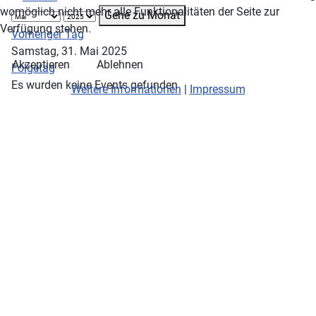
womöglich nicht mehr alle Funktionalitäten der Seite zur
Gehe zu Monat
Verfügung stehen.
Vorheriger Tag
Samstag, 31. Mai 2025
Akzeptieren
Ablehnen
Folgetag
Es wurden keine Events gefunden
Weitere Informationen
|
Impressum