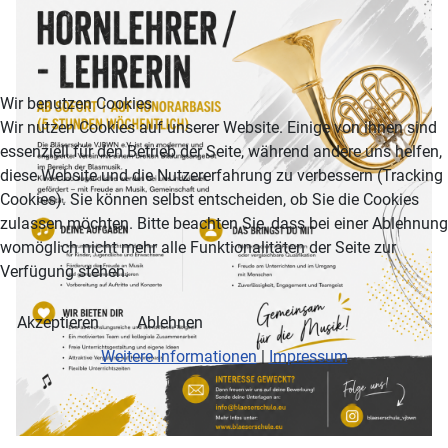
Wir benutzen Cookies
Wir nutzen Cookies auf unserer Website. Einige von ihnen sind
essenziell für den Betrieb der Seite, während andere uns helfen,
diese Website und die Nutzererfahrung zu verbessern (Tracking
Cookies). Sie können selbst entscheiden, ob Sie die Cookies
zulassen möchten. Bitte beachten Sie, dass bei einer Ablehnung
womöglich nicht mehr alle Funktionalitäten der Seite zur
Verfügung stehen.
Akzeptieren
Ablehnen
Weitere Informationen
|
Impressum