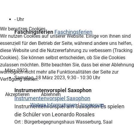
- Uhr
Wir benutzen Cookies
Faschingsferien
Faschingsferien
Wir nutzen Cookies auf unserer Website. Einige von ihnen sind
essenziell für den Betrieb der Seite, während andere uns helfen,
:
diese Website und die Nutzererfahrung zu verbessern (Tracking
Cookies). Sie können selbst entscheiden, ob Sie die Cookies
zulassen möchten. Bitte beachten Sie, dass bei einer Ablehnung
März 2023
womöglich nicht mehr alle Funktionalitäten der Seite zur
Samstag, 18 März 2023, 9:30 - 10:30 Uhr
Verfügung stehen.
Instrumentenvorspiel Saxophon
Akzeptieren
Ablehnen
Instrumentenvorspiel Saxophon
Weitere Informationen
|
Impressum
Instrumentenvorspiel am Saxophon Es spielen
die Schüler von Leonardo Rosales
Ort : Bürgerbegegnungshaus Wasserburg, Saal