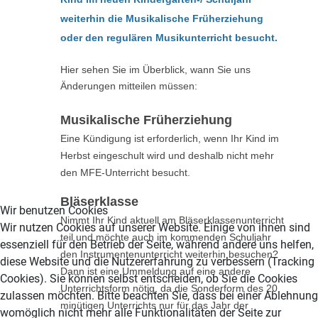
weiterhin die Musikalische Früherziehung
oder den regulären Musikunterricht besucht.
Hier sehen Sie im Überblick, wann Sie uns
Änderungen mitteilen müssen:
Musikalische Früherziehung
Eine Kündigung ist erforderlich, wenn Ihr Kind im
Herbst eingeschult wird und deshalb nicht mehr
den MFE-Unterricht besucht.
Bläserklasse
Wir benutzen Cookies
Nimmt Ihr Kind aktuell am
Bläserklassenunterricht
Wir nutzen Cookies auf unserer Website. Einige von ihnen sind
teil und möchte auch im kommenden Schuljahr
essenziell für den Betrieb der Seite, während andere uns helfen,
den Instrumentenunterricht weiterhin besuchen?
diese Website und die Nutzererfahrung zu verbessern (Tracking
Dann ist
eine Ummeldung auf eine andere
Cookies). Sie können selbst entscheiden, ob Sie die Cookies
Unterrichtsform nötig, da die Sonderform des 20
zulassen möchten. Bitte beachten Sie, dass bei einer Ablehnung
minütigen Unterrichts nur für das Jahr der
womöglich nicht mehr alle Funktionalitäten der Seite zur