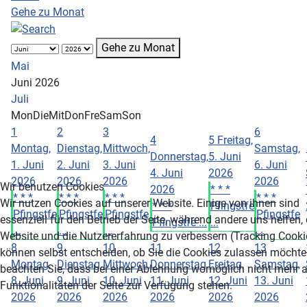
Gehe zu Monat
Gehe zu Monat
Mai
Juni 2026
Juli
Mon
Die
Mit
Don
Fre
Sam
Son
1
2
3
6
4
5
Freitag,
Montag,
Dienstag,
Mittwoch,
Samstag,
Donnerstag,
5. Juni
1. Juni
2. Juni
3. Juni
6. Juni
4. Juni
2026
2026
2026
2026
2026
Wir benutzen Cookies
2026
* * *
* * *
* * *
* * *
* * *
Wir nutzen Cookies auf unserer Website. Einige von ihnen sind
* * *
Pfingstfe
Pfingstfe
Pfingstfe
Pfingstfe
Pfingstfe
essenziell für den Betrieb der Seite, während andere uns helfen,
Pfingstfe ...
...
...
...
...
...
Website und die Nutzererfahrung zu verbessern (Tracking Cookie
8
9
10
11
12
13
können selbst entscheiden, ob Sie die Cookies zulassen möchten
Montag,
Dienstag,
Mittwoch,
Donnerstag,
Freitag,
Samstag,
beachten Sie, dass bei einer Ablehnung womöglich nicht mehr a
8. Juni
9. Juni
10. Juni
11. Juni
12. Juni
13. Juni
Funktionalitäten der Seite zur Verfügung stehen.
2026
2026
2026
2026
2026
2026