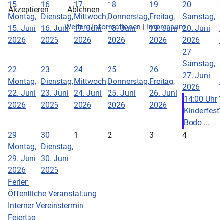
15
16
17
18
19
20
Akzeptieren
Ablehnen
Montag,
Dienstag,
Mittwoch,
Donnerstag,
Freitag,
Samstag,
Weitere Informationen
|
Impressum
15. Juni
16. Juni
17. Juni
18. Juni
19. Juni
20. Juni
2026
2026
2026
2026
2026
2026
27
Samstag,
22
23
24
25
26
27. Juni
Montag,
Dienstag,
Mittwoch,
Donnerstag,
Freitag,
2026
22. Juni
23. Juni
24. Juni
25. Juni
26. Juni
14:00 Uhr
2026
2026
2026
2026
2026
Kinderfest
Bodo ...
29
30
1
2
3
4
Montag,
Dienstag,
29. Juni
30. Juni
2026
2026
Ferien
Öffentliche Veranstaltung
Interner Vereinstermin
Feiertag