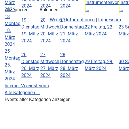
März
Instrumentenvor
Inst
2024
2024
2024
2024
...
...
Akzeptieren
Ablehnen
18
Weitere Informationen
|
Impressum
19
20
21
Montag,
Dienstag,
Mittwoch,
Donnerstag,
22
Freitag, 22.
23
S
18.
19. März
20. März
21. März
März 2024
März
März
2024
2024
2024
2024
25
26
27
28
Montag,
Dienstag,
Mittwoch,
Donnerstag,
29
Freitag, 29.
30
S
25.
26. März
27. März
28. März
März 2024
März
März
2024
2024
2024
2024
Interner Vereinstermin
Alle Kategorien ...
Events aller Kategorien anzeigen