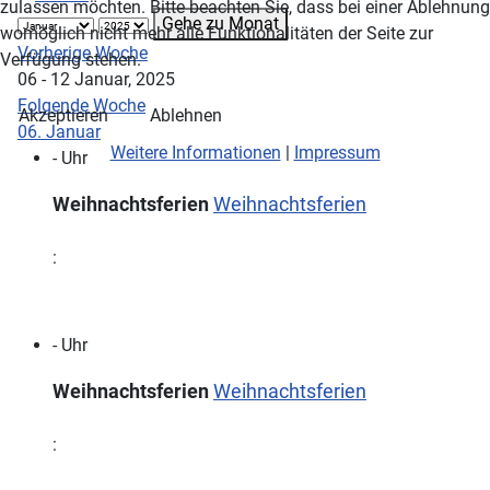
zulassen möchten. Bitte beachten Sie, dass bei einer Ablehnung
Gehe zu Monat
womöglich nicht mehr alle Funktionalitäten der Seite zur
Vorherige Woche
Verfügung stehen.
06 - 12 Januar, 2025
Folgende Woche
Akzeptieren
Ablehnen
06. Januar
Weitere Informationen
|
Impressum
- Uhr
Weihnachtsferien
Weihnachtsferien
:
- Uhr
Weihnachtsferien
Weihnachtsferien
: