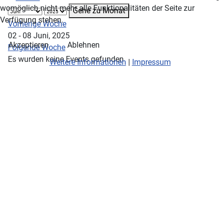
womöglich nicht mehr alle Funktionalitäten der Seite zur
Gehe zu Monat
Verfügung stehen.
Vorherige Woche
02 - 08 Juni, 2025
Akzeptieren
Ablehnen
Folgende Woche
Es wurden keine Events gefunden
Weitere Informationen
|
Impressum