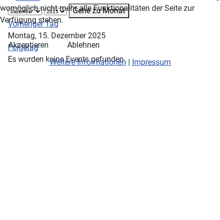
womöglich nicht mehr alle Funktionalitäten der Seite zur
Gehe zu Monat
Verfügung stehen.
Vorheriger Tag
Montag, 15. Dezember 2025
Akzeptieren
Ablehnen
Folgetag
Es wurden keine Events gefunden
Weitere Informationen
|
Impressum