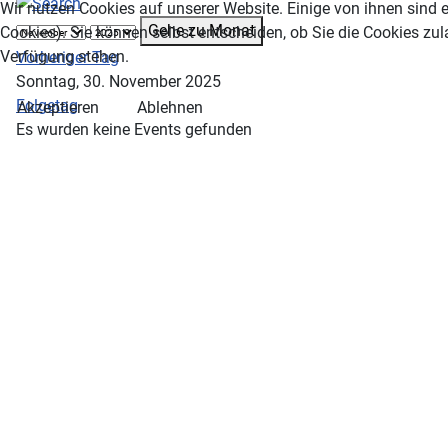
Wir nutzen Cookies auf unserer Website. Einige von ihnen sind e
Gehe zu Monat
Cookies). Sie können selbst entscheiden, ob Sie die Cookies zul
Verfügung stehen.
Vorheriger Tag
Sonntag, 30. November 2025
Folgetag
Akzeptieren
Ablehnen
Es wurden keine Events gefunden