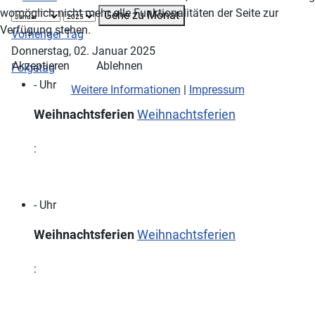
womöglich nicht mehr alle Funktionalitäten der Seite zur
Gehe zu Monat
Verfügung stehen.
Vorheriger Tag
Donnerstag, 02. Januar 2025
Akzeptieren
Ablehnen
Folgetag
- Uhr
Weitere Informationen
|
Impressum
Weihnachtsferien
Weihnachtsferien
:
- Uhr
Weihnachtsferien
Weihnachtsferien
: