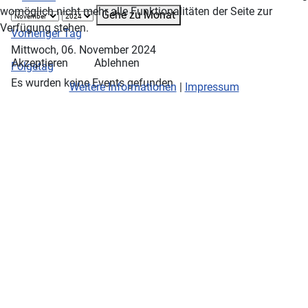
womöglich nicht mehr alle Funktionalitäten der Seite zur
Gehe zu Monat
Verfügung stehen.
Vorheriger Tag
Mittwoch, 06. November 2024
Akzeptieren
Ablehnen
Folgetag
Es wurden keine Events gefunden
Weitere Informationen
|
Impressum